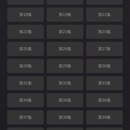
第18集
第19集
第21集
第22集
第23集
第24集
第25集
第26集
第27集
第28集
第29集
第30集
第31集
第32集
第33集
第34集
第35集
第36集
第37集
第38集
第39集