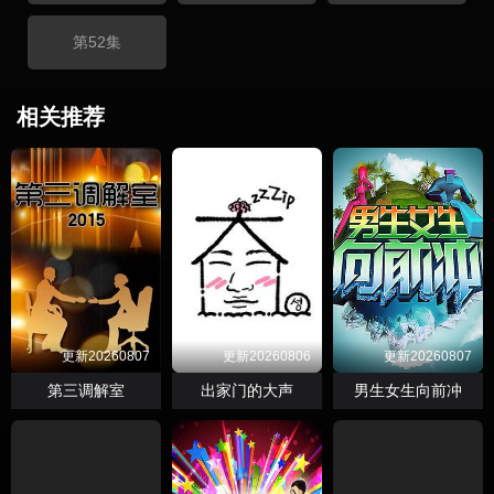
第52集
相关推荐
更新20260807
更新20260806
更新20260807
第三调解室
出家门的大声
男生女生向前冲