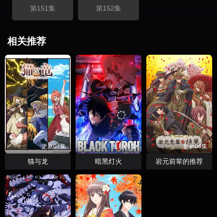
第151集
第152集
相关推荐
更新07集
更新06集
更新06集
猫与龙
暗黑灯火
岩元前辈的推荐