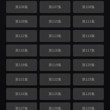
第106集
第107集
第108集
第109集
第110集
第111集
第112集
第113集
第114集
第115集
第116集
第117集
第118集
第119集
第120集
第121集
第122集
第123集
第124集
第125集
第126集
第127集
第128集
第129集