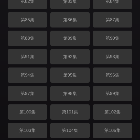
第82集
第83集
第84集
第85集
第86集
第87集
第88集
第89集
第90集
第91集
第92集
第93集
第94集
第95集
第96集
第97集
第98集
第99集
第100集
第101集
第102集
第103集
第104集
第105集