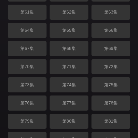
第61集
第62集
第63集
第64集
第65集
第66集
第67集
第68集
第69集
第70集
第71集
第72集
第73集
第74集
第75集
第76集
第77集
第78集
第79集
第80集
第81集