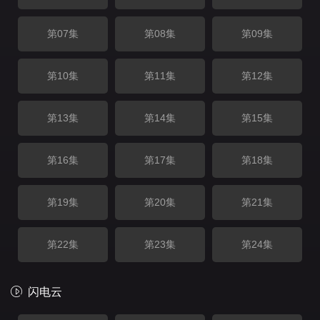
第07集
第08集
第09集
第10集
第11集
第12集
第13集
第14集
第15集
第16集
第17集
第18集
第19集
第20集
第21集
第22集
第23集
第24集
闪电云