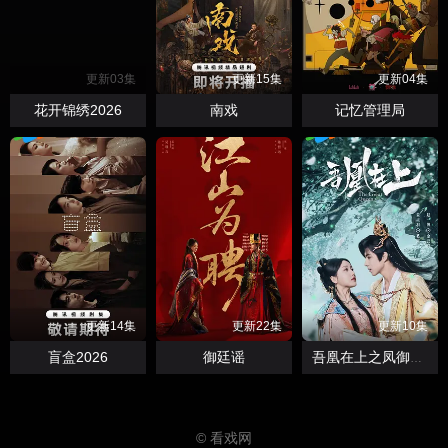
更新03集
更新15集
更新04集
花开锦绣2026
南戏
记忆管理局
更新14集
更新22集
更新10集
盲盒2026
御廷谣
吾凰在上之凤御四方
© 看戏网