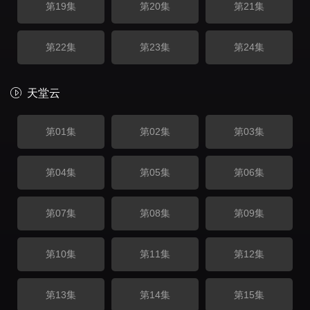
第19集
第20集
第21集
第22集
第23集
第24集
天堂云
第01集
第02集
第03集
第04集
第05集
第06集
第07集
第08集
第09集
第10集
第11集
第12集
第13集
第14集
第15集