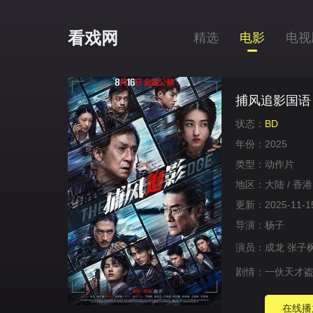
看戏网
精选
电影
电视
捕风追影国语
状态：
BD
年份：
2025
类型：
动作片
地区：
大陆 / 香港
更新：
2025-11-1
导演：
杨子
演员：
成龙
张子
剧情：
一伙天才盗
在线播