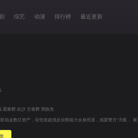
剧
综艺
动漫
排行榜
最近更新
5
枫
梁家辉
此沙
文俊辉
周政杰
匪劫走数亿资产，却凭借超强反侦察能力全身而退，戏耍警方“天眼...
放