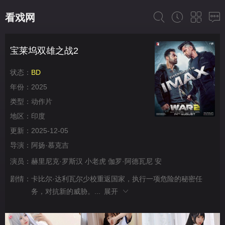
看戏网
宝莱坞双雄之战2
状态：
BD
年份：
2025
类型：
动作片
地区：
印度
更新：
2025-12-05
导演：
阿扬·慕克吉
演员：
赫里尼克·罗斯汉
小老虎
伽罗·阿德瓦尼
安
剧情：
卡比尔·达利瓦尔少校重返国家，执行一项危险的秘密任
务，对抗新的威胁。...
展开