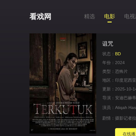
看戏网
精选
电影
电视
诅咒
状态：
BD
年份：
2024
类型：
恐怖片
地区：
印度尼西
更新：
2025-10-1
导演：
安迪巴赫蒂
演员：
Atiqah Has
剧情：
摄影记者拉
在线播