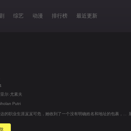
剧
综艺
动漫
排行榜
最近更新
亚
4
亚尔·尤素夫
iholan Putri
达的职业生涯岌岌可危，她收到了一个没有明确姓名和地址的包裹，...
放