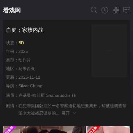
看戏网
血虎：家族内战
状态：
BD
年份：
2025
类型：
动作片
地区：
马来西亚
更新：
2025-11-12
导演：
Silver Chung
演员：
卢基曼·哈菲斯
Shaharuddin
Th
剧情：
在犯罪集团卧底的一名警察迫切地想要离开，却被迫调查帮
派老大被残忍谋杀的...
展开