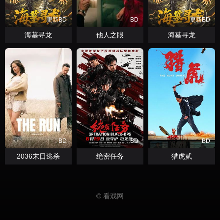
更新BD
BD
更新BD
海墓寻龙
他人之眼
海墓寻龙
BD
BD
BD
2036末日逃杀
绝密任务
猎虎贰
© 看戏网