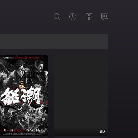
国语
BD