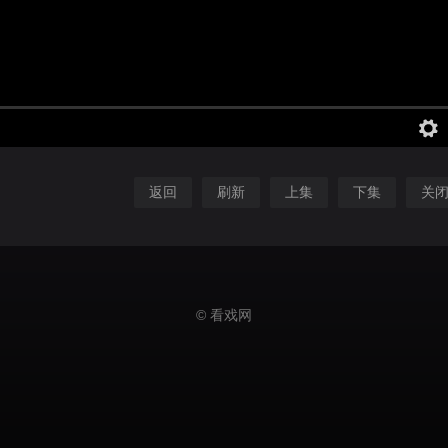
返回
刷新
上集
下集
关
© 看戏网