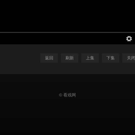
返回
刷新
上集
下集
关
© 看戏网