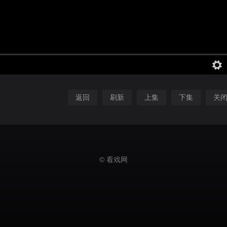
返回
刷新
上集
下集
关
© 看戏网